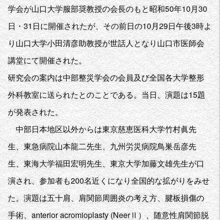
学会が山口大学服部奨教授の会長のもと昭和50年10月30
日・31日に開催されたが、その前日の10月29日午後3時よ
り山口大学小田清彦助教授が世話人となり山口市医師会
講堂にて開催された。
研究会の案内は中部整災学会の会員及び全国各大学整形
外科教室に送られたとのことである。当日、演題は15題
が発表された。
中部日本地区以外からは東京慈恵医科大学竹村眞先
生、東急病院山本龍二先生、九州労災病院鳥巣岳彦先
生、東海大学福田宏明先生、東京大学加藤文雄先生が口
演され、参加者も200名近くになり全国的な拡がりをみせ
た。演題は五十肩、肩関節周囲炎の考え方、腱板損傷の
手術、anterior acromioplasty (NeerⅡ）、随意性肩関節脱