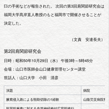
臼の手術などが報告された。 次回の第3回肩関節研究会は
福岡大学髙岸直人教授のもと福岡市で開催させることが
決定した。
（文責 安達長夫）
第2回肩関節研究会
日時：昭和50年10月29日（水） 午後3時～5時45分
会場：山口市医師会山口健康管理センター講堂
世話人：山口大学 小田 清彦
演題
病院
腋窩侵入路による頸助切除の1経験
山陰労災病院整
肘屈筋麻痺に対する血管神経柄付広背筋移行