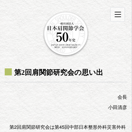
第2回肩関節研究会の思い出
会長
小田清彦
第2回肩関節研究会は第45回中部日本整形外科災害外科